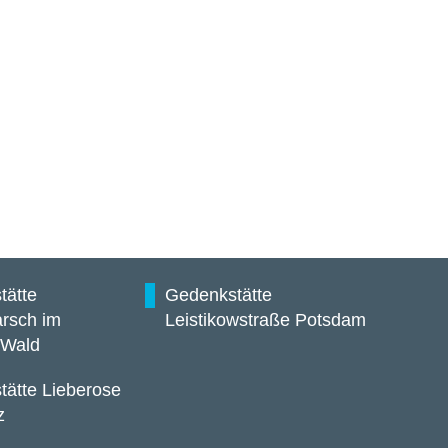
tätte
Gedenkstätte
rsch im
Leistikowstraße Potsdam
 Wald
ätte Lieberose
z