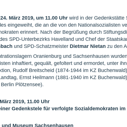
24. März 2019, um 11.00 Uhr
wird in der Gedenkstätt
des eingeweiht, die an die von den Nationalsozialisten 
okraten erinnert. Nach der Begrüßung durch Stiftungsd
 des SPD-Unterbezirks Havelland und Chef der Staatskan
nbach
und SPD-Schatzmeister
Dietmar Nietan
zu den 
trationslagern Oranienburg und Sachsenhausen wurden
isten inhaftiert, gequält, gefoltert und ermordet, unter 
ktion, Rudolf Breitscheid (1874-1944 im KZ Buchenwald)
andtag, Ernst Heilmann (1881-1940 im KZ Buchenwald),
 Berlin Plötzensee).
 März 2019, 11.00 Uhr
iner Gedenkstele für verfolgte Sozialdemokraten 
e und Museum Sachsenhausen