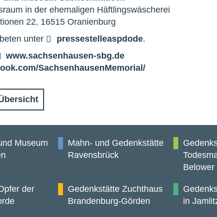
sraum in der ehemaligen Häftlingswäscherei
tionen 22, 16515 Oranienburg
beten unter
pressestelle
a
spd
o
de
.
www.sachsenhausen-sbg.de
ook.com/SachsenhausenMemorial/
Übersicht
 und Museum
Mahn- und Gedenkstätte
Gedenks
en
Ravensbrück
Todesma
Belower
Opfer der
Gedenkstätte Zuchthaus
Gedenkst
orde
Brandenburg-Görden
in Jamlit