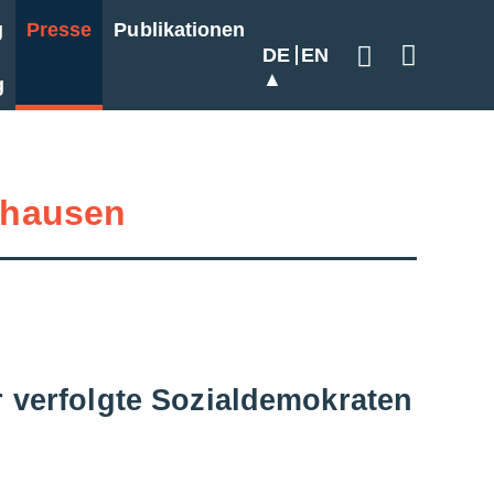
g
Presse
Publikationen
DE
EN
Geben Sie hier
g
hausen
r verfolgte Sozialdemokraten