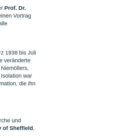
er
Prof. Dr.
inen Vortrag
lle
z 1938 bis Juli
ie veränderte
 Niemöllers,
Isolation war
mation, die ihn
irche und
 of Sheffield
,