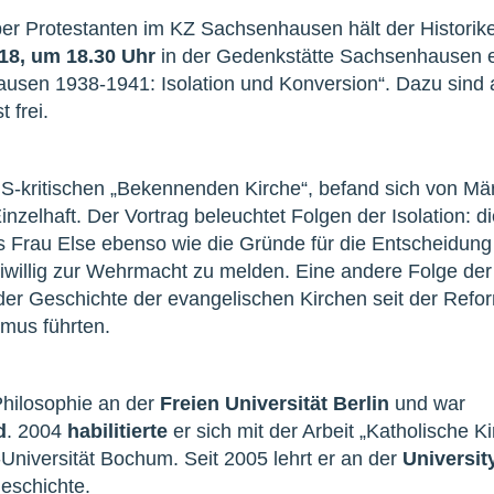
er Protestanten im KZ Sachsenhausen hält der Historik
018, um 18.30 Uhr
in der Gedenkstätte Sachsenhausen e
sen 1938-1941: Isolation und Konversion“. Dazu sind a
t frei.
S-kritischen „Bekennenden Kirche“, befand sich von Mär
elhaft. Der Vortrag beleuchtet Folgen der Isolation: d
s Frau Else ebenso wie die Gründe für die Entscheidung
iwillig zur Wehrmacht zu melden. Eine andere Folge der 
der Geschichte der evangelischen Kirchen seit der Refor
mus führten.
Philosophie an der
Freien Universität Berlin
und war
d
. 2004
habilitierte
er sich mit der Arbeit „Katholische K
niversität Bochum. Seit 2005 lehrt er an der
University
eschichte.