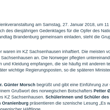
denkveranstaltung am Samstag, 27. Januar 2018, um 11 
h des diesjährigen Gedenktages für die Opfer des Nati
andtag Brandenburg gemeinsam einladen, steht die Grup
r waren im KZ Sachsenhausen inhaftiert. Die meisten 
 Sachsenhausen an. Die Norweger pflegten untereinande
n und Kleidung empfangen, die sie häufig mit anderen te
päter wichtige Regierungsposten, so die späteren Minist
Dr. Günter Morsch
begrüßt und gibt eine Einführung zur
inem Grußwort des norwegischen Botschafters
Petter 
des KZ Sachsenhausen.
Schülerinnen und Schüler de
n Oranienburg
präsentieren die szenische Lesung „Es 
rwegischer Häftlinge.