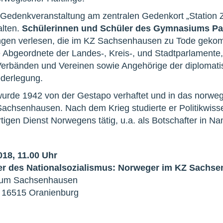
Gedenkveranstaltung am zentralen Gedenkort „Station Z
lten.
Schülerinnen und Schüler des Gymnasiums Pa
ngen verlesen, die im KZ Sachsenhausen zu Tode gekom
e Abgeordnete der Landes-, Kreis-, und Stadtparlamente
 Verbänden und Vereinen sowie Angehörige der diplomati
ederlegung.
 wurde 1942 von der Gestapo verhaftet und in das norweg
achsenhausen. Nach dem Krieg studierte er Politikwiss
igen Dienst Norwegens tätig, u.a. als Botschafter in Na
18, 11.00 Uhr
er des Nationalsozialismus: Norweger im KZ Sachs
eum Sachsenhausen
, 16515 Oranienburg