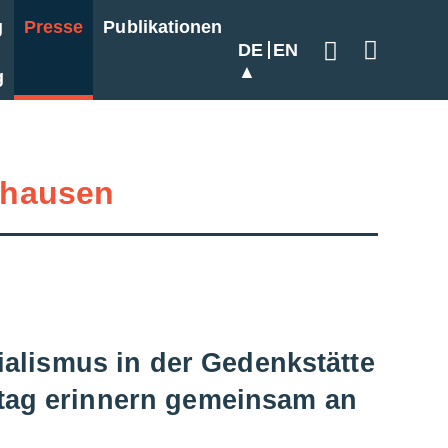
g
Presse
Publikationen
DE
EN
Geben Sie hier
g
hausen
ialismus in der Gedenkstätte
tag erinnern gemeinsam an