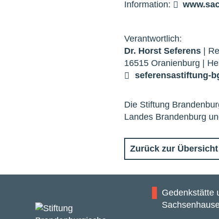
Information:
www.sac
Verantwortlich:
Dr. Horst Seferens
| Re
16515 Oranienburg | He
seferens
a
stiftung-b
Die Stiftung Brandenbur
Landes Brandenburg und 
Zurück zur Übersicht
Gedenkstätte
Sachsenhaus