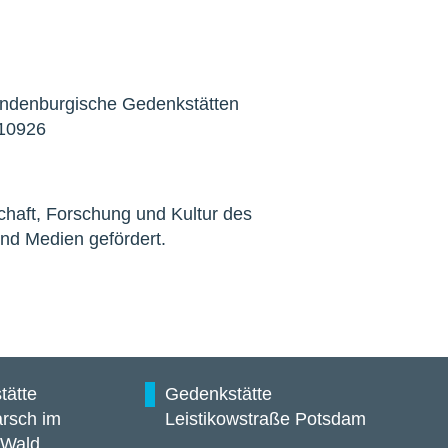
Brandenburgische Gedenkstätten
810926
chaft, Forschung und Kultur des
nd Medien gefördert.
tätte
Gedenkstätte
rsch im
Leistikowstraße Potsdam
 Wald