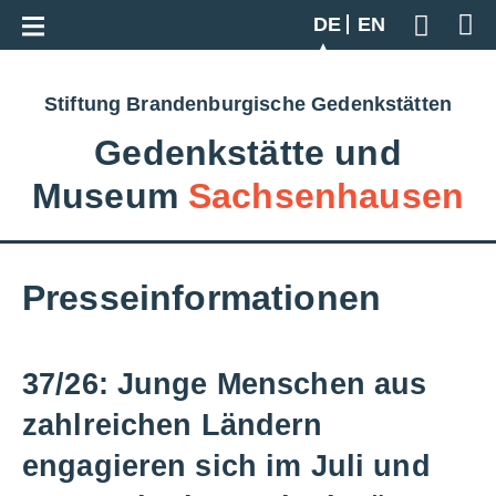
Zur Gesamtübersicht
DE
EN
Geben S
Stiftung Brandenburgische Gedenkstätten
Gedenkstätte und
Museum
Sachsenhausen
Presseinformationen
37/26: Junge Menschen aus
zahlreichen Ländern
engagieren sich im Juli und