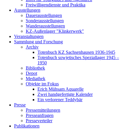
Freiwilligendienste und Praktika
Ausstellungen
Dauerausstellungen
Sonderausstellungen
Wanderausstellungen
KZ-Außenlager "Klinkerwerk"
Veranstaltungen
Sammlung und Forschung
Archiv
Totenbuch KZ Sachsenhausen 1936-1945
Totenbuch sowjetisches Speziallager 1945 –
1950
Bibliothek
Depot
Mediathek
Objekte im Fokus
Erich Mühsam Aquarelle
Zwei handgefertigte Kalender
Ein verlorener Teddybär
Presse
Pressemitteilungen
Presseanfragen
Presseverteiler
Publikationen