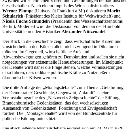
zwischen wirtschaftlichen Krisen und Gefährdungen demokratischer
Gesellschaften. Nach einem Impuls des Wirtschaftshistorikers
Werner Plumpe
(Universität Frankfurt a.M.) diskutieren
Moritz
Schularick
(Präsident des Kieler Instituts für Weltwirtschaft) und
Nicola Fuchs-Schündeln
(Präsidentin des Wissenschaftszentrums
Berlin). Moderiert wird die Diskussion von dem an der Humboldt-
Universität lehrenden Historiker
Alexander Nützenadel
.
Der Blick in die Geschichte zeigt, dass wirtschaftliche Krisen und
Unsicherheit an den Börsen allein nicht zwingend in Diktaturen
münden. Im Gegenteil, wirtschaftliche Auf- und
Abwärtsbewegungen gehören zu Demokratien und stellen sie nicht
notgedrungen vor existentielle Herausforderungen. Im Mittelpunkt
der Debatte wird daher die Frage stehen, welche Voraussetzungen
dazu führen, dass radikale politische Kräfte zu Nutznießern
ökonomischer Krisen werden.
Die dritte Auflage der „Montagsdebatte“ zum Thema „Gefährdung
der Demokratie? Geschichte, Gegenwart, Zukunft“ ist eine
Veranstaltungsreihe des „Netzwerks Zeitgeschichte“ der Stiftung
Brandenburgische Gedenkstätten, das den wechselseitigen
Austausch von Gedenkstätten, Forschung und Zivilgesellschaft
fördert. Die „Montagsdebatte“ wird von der Bundeszentrale für
politische Bildung unterstützt.
Die abschließende Montagsdebatte widmet sich am 23. März 2026