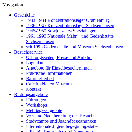
Navigation
Geschichte
1933-1934 Konzentrationslager Oranienburg
1936-1945 Konzentrationslager Sachsenhausen
1945-1950 Sowjetisches Speziallager
1961-1990 Nationale Mahn - und Gedenkstätte
Sachsenhausen
seit 1993 Gedenkstätte und Museum Sachsenhausen
Besuchsservice
Öffnungszeiten, Preise und Anfahrt
Lageplan
Angebote für Einzelbesucher:innen
Praktische Informationen
Barrierefreiheit
Café im Neuen Museum
Kontakt
Bildungsangebote
Führungen
Workshops
Mehrtagesangebote
Vor- und Nachbereitung des Besuchs
Studycamps und Jugendbegegnungen
Internationale Jugendbegegnungsstätte
Infos für Tourguides und Agenturen