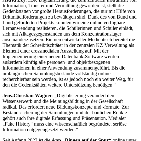
Information, Transfer und Vermittlung geworden ist, stellt die
Gedenkstätten vor große Herausforderungen, die nur mit Hilfe von
Drittmittelförderungen zu bewältigen sind. Dank des von Bund und
Land geförderten Projekts konnten wir eine online verfügbare
Lernanwendung realisieren, die Schülerinnen und Schüler einlädt,
sich mit Alltagesgegenständen aus dem Konzentrationslager
auseinanderzusetzen. Ein neu entwickelter Medientisch bereitet die
Thematik der Schreibtischtäter in der zentralen KZ-Verwaltung als
Element einer crossmedialen Ausstellung auf. Mit der
Implementierung einer neuen Datenbank-Software werden
außerdem künftig alle personen- und objektbezogenen
Informationen in einer Anwendung zusammengeführt. Bis die
umfangreichen Sammlungsbestände vollständig online
recherchierbar sein werden, ist es jedoch noch ein weiter Weg, für
den die Gedenkstätten weitere Unterstützung benötigen.“
Jens-Christian Wagner
: „Digitalisierung verändert den
Wissenserwerb und die Meinungsbildung in der Gesellschaft
radikal. Das erfordert neue Bildungskonzepte und -formate. Zur
Bestandssicherung der Sammlungen und der baulichen Relikte
gehört auch ihre digitale Erfassung und Präsentation. Medialer
„Fake History“ muss eine wissenschaftlich begründete, seriöse
Information entgegengesetzt werden.“
Seit Anfang 2023 ist die
App „Dingen auf der Spur“
online unter