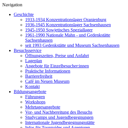
Navigation
Geschichte
1933-1934 Konzentrationslager Oranienburg
1936-1945 Konzentrationslager Sachsenhausen
1945-1950 Sowjetisches Speziallager
1961-1990 Nationale Mahn - und Gedenkstätte
Sachsenhausen
seit 1993 Gedenkstätte und Museum Sachsenhausen
Besuchsservice
Öffnungszeiten, Preise und Anfahrt
Lageplan
Angebote für Einzelbesucher:innen
Praktische Informationen
Barrierefreiheit
Café im Neuen Museum
Kontakt
Bildungsangebote
Führungen
Workshops
Mehrtagesangebote
Vor- und Nachbereitung des Besuchs
Studycamps und Jugendbegegnungen
Internationale Jugendbegegnungsstätte
Infos für Tourguides und Agenturen