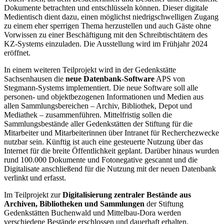
Dokumente betrachten und entschlüsseln können. Dieser digitale
Medientisch dient dazu, einen möglichst niedrigschwelligen Zugang
zu einem eher sperrigen Thema herzustellen und auch Gäste ohne
Vorwissen zu einer Beschäftigung mit den Schreibtischtätern des
KZ-Systems einzuladen. Die Ausstellung wird im Frühjahr 2024
eröffnet.
In einem weiteren Teilprojekt wird in der Gedenkstätte
Sachsenhausen die
neue Datenbank-Software
APS von
Stegmann-Systems implementiert. Die neue Software soll alle
personen- und objektbezogenen Informationen und Medien aus
allen Sammlungsbereichen – Archiv, Bibliothek, Depot und
Mediathek – zusammenführen. Mittelfristig sollen die
Sammlungsbestände aller Gedenkstätten der Stiftung für die
Mitarbeiter und Mitarbeiterinnen über Intranet für Recherchezwecke
nutzbar sein. Künftig ist auch eine gesteuerte Nutzung über das
Internet für die breite Öffentlichkeit geplant. Darüber hinaus wurden
rund 100.000 Dokumente und Fotonegative gescannt und die
Digitalisate anschließend für die Nutzung mit der neuen Datenbank
verlinkt und erfasst.
Im Teilprojekt zur
Digitalisierung zentraler Bestände aus
Archiven, Bibliotheken und Sammlungen
der Stiftung
Gedenkstätten Buchenwald und Mittelbau-Dora werden
verschiedene Bestände erschlossen und dauerhaft erhalten.