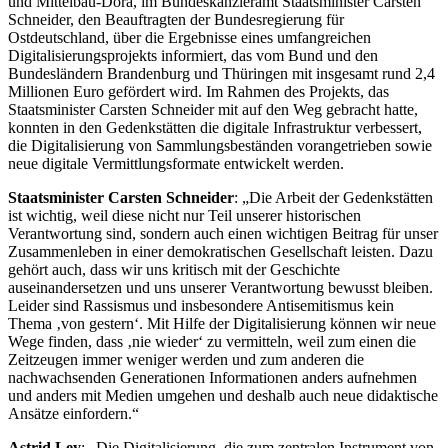
und Mittelbau-Dora, im Bundeskanzleramt Staatsminister Carsten
Schneider, den Beauftragten der Bundesregierung für
Ostdeutschland, über die Ergebnisse eines umfangreichen
Digitalisierungsprojekts informiert, das vom Bund und den
Bundesländern Brandenburg und Thüringen mit insgesamt rund 2,4
Millionen Euro gefördert wird. Im Rahmen des Projekts, das
Staatsminister Carsten Schneider mit auf den Weg gebracht hatte,
konnten in den Gedenkstätten die digitale Infrastruktur verbessert,
die Digitalisierung von Sammlungsbeständen vorangetrieben sowie
neue digitale Vermittlungsformate entwickelt werden.
Staatsminister Carsten Schneider
: „Die Arbeit der Gedenkstätten
ist wichtig, weil diese nicht nur Teil unserer historischen
Verantwortung sind, sondern auch einen wichtigen Beitrag für unser
Zusammenleben in einer demokratischen Gesellschaft leisten. Dazu
gehört auch, dass wir uns kritisch mit der Geschichte
auseinandersetzen und uns unserer Verantwortung bewusst bleiben.
Leider sind Rassismus und insbesondere Antisemitismus kein
Thema ‚von gestern‘. Mit Hilfe der Digitalisierung können wir neue
Wege finden, dass ‚nie wieder‘ zu vermitteln, weil zum einen die
Zeitzeugen immer weniger werden und zum anderen die
nachwachsenden Generationen Informationen anders aufnehmen
und anders mit Medien umgehen und deshalb auch neue didaktische
Ansätze einfordern.“
Astrid Ley
: „Die Digitalisierung, die zum zentralen Instrument von