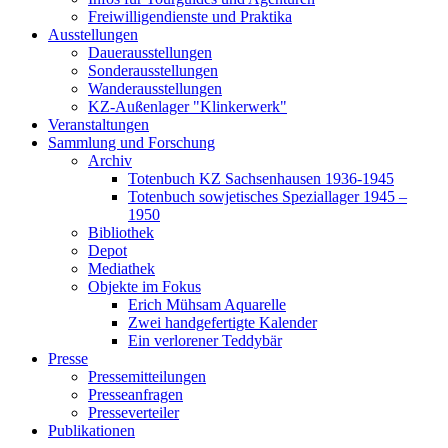
Freiwilligendienste und Praktika
Ausstellungen
Dauerausstellungen
Sonderausstellungen
Wanderausstellungen
KZ-Außenlager "Klinkerwerk"
Veranstaltungen
Sammlung und Forschung
Archiv
Totenbuch KZ Sachsenhausen 1936-1945
Totenbuch sowjetisches Speziallager 1945 –
1950
Bibliothek
Depot
Mediathek
Objekte im Fokus
Erich Mühsam Aquarelle
Zwei handgefertigte Kalender
Ein verlorener Teddybär
Presse
Pressemitteilungen
Presseanfragen
Presseverteiler
Publikationen