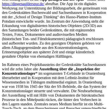
https://dingenaufderspur.de/
abrufbar. Die App ist ein digitales
Werkzeug zur Unterstützung der Bildungsarbeit, die gemeinsam von
den Gedenkstätten Buchenwald und Sachsenhausen in Kooperation
mit der „School of Design Thinking“ des Hasso-Plattner-Instituts
Potsdam entwickelte wurde. Im Zentrum der Anwendung steht die
Erkundung von digitalisierten historischen Objekten (2D/3D) aus
den Sammlungen beider Gedenkstätten, die mit ergänzenden
Texten, Fotos, Dokumenten und audiovisuellen Medien
(historischen Ton- und Filmdokumenten) pädagogisch erschlossen
und aufbereitet wurden. Zu den gezeigten Objekten gehören vor
allem Alltagsgegenstände aus den Konzentrationslagern,
Erinnerungsobjekte aus späterer Zeit und einige künstlerisch
gestaltete Objekte von ehemaligen Häftlingen.
Im Rahmen eines Projektbausteins der Gedenkstätte Sachsenhausen
wird die zehn Jahre alte
Ausstellung über die „Inspektion der
Konzentrationslager“
im sogenannten T-Gebäude in Oranienburg
überarbeitet und in Kooperation mit dem Leibniz-Institut für
Wissensmedien in Tübingen multimedial ergänzt. In Oranienburg
war von 1938 bis 1945 der Sitz der SS-Behörde, die das System der
Konzentrationslager steuerte und verwaltete. Die Neubearbeitung
der Ausstellung will mit Hilfe von Dokumenten die bürokratischen
Prozesse in den Mittelpunkt rücken, die hinter den Verbrechen in
den Lagern standen. Zentrales neues Medium hierfür ist ein Multi-
Touch-Tisch, an dem Besucherinnen und Besucher unterschiedliche