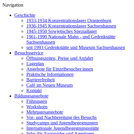
Navigation
Geschichte
1933-1934 Konzentrationslager Oranienburg
1936-1945 Konzentrationslager Sachsenhausen
1945-1950 Sowjetisches Speziallager
1961-1990 Nationale Mahn - und Gedenkstätte
Sachsenhausen
seit 1993 Gedenkstätte und Museum Sachsenhausen
Besuchsservice
Öffnungszeiten, Preise und Anfahrt
Lageplan
Angebote für Einzelbesucher:innen
Praktische Informationen
Barrierefreiheit
Café im Neuen Museum
Kontakt
Bildungsangebote
Führungen
Workshops
Mehrtagesangebote
Vor- und Nachbereitung des Besuchs
Studycamps und Jugendbegegnungen
Internationale Jugendbegegnungsstätte
Infos für Tourguides und Agenturen