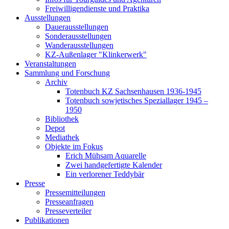
Freiwilligendienste und Praktika
Ausstellungen
Dauerausstellungen
Sonderausstellungen
Wanderausstellungen
KZ-Außenlager "Klinkerwerk"
Veranstaltungen
Sammlung und Forschung
Archiv
Totenbuch KZ Sachsenhausen 1936-1945
Totenbuch sowjetisches Speziallager 1945 –
1950
Bibliothek
Depot
Mediathek
Objekte im Fokus
Erich Mühsam Aquarelle
Zwei handgefertigte Kalender
Ein verlorener Teddybär
Presse
Pressemitteilungen
Presseanfragen
Presseverteiler
Publikationen