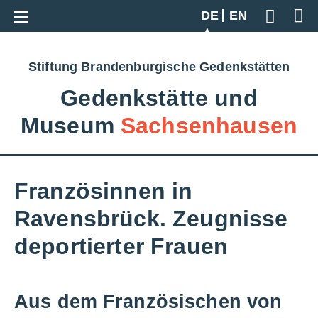
Zur Gesamtübersicht
DE
EN
Geben S
Stiftung Brandenburgische Gedenkstätten
Gedenkstätte und
Museum
Sachsenhausen
Französinnen in
Ravensbrück. Zeugnisse
deportierter Frauen
Aus dem Französischen von