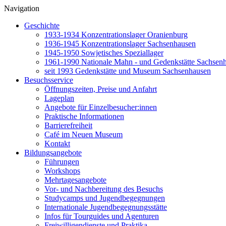
Navigation
Geschichte
1933-1934 Konzentrationslager Oranienburg
1936-1945 Konzentrationslager Sachsenhausen
1945-1950 Sowjetisches Speziallager
1961-1990 Nationale Mahn - und Gedenkstätte Sachsen
seit 1993 Gedenkstätte und Museum Sachsenhausen
Besuchsservice
Öffnungszeiten, Preise und Anfahrt
Lageplan
Angebote für Einzelbesucher:innen
Praktische Informationen
Barrierefreiheit
Café im Neuen Museum
Kontakt
Bildungsangebote
Führungen
Workshops
Mehrtagesangebote
Vor- und Nachbereitung des Besuchs
Studycamps und Jugendbegegnungen
Internationale Jugendbegegnungsstätte
Infos für Tourguides und Agenturen
Freiwilligendienste und Praktika