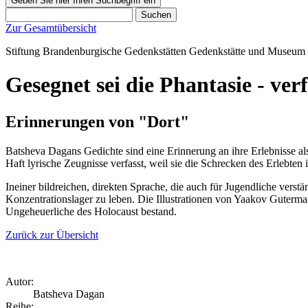
Geben Sie hier Ihren Suchbegriff ein
Suchen
Zur Gesamtübersicht
Stiftung Brandenburgische Gedenkstätten
Gedenkstätte und Museum
Gesegnet sei die Phantasie - verfl
Erinnerungen von "Dort"
Batsheva Dagans Gedichte sind eine Erinnerung an ihre Erlebnisse a
Haft lyrische Zeugnisse verfasst, weil sie die Schrecken des Erlebte
In
einer bildreichen, direkten Sprache, die auch für Jugendliche vers
Konzentrationslager zu leben. Die Illustrationen von Yaakov Guterma
Ungeheuerliche des Holocaust bestand.
Zurück zur Übersicht
Autor:
Batsheva Dagan
Reihe: