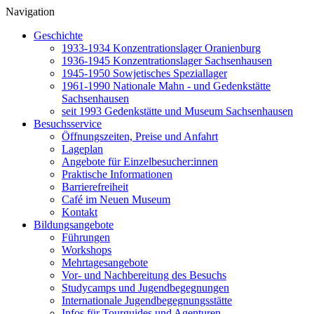
Navigation
Geschichte
1933-1934 Konzentrationslager Oranienburg
1936-1945 Konzentrationslager Sachsenhausen
1945-1950 Sowjetisches Speziallager
1961-1990 Nationale Mahn - und Gedenkstätte
Sachsenhausen
seit 1993 Gedenkstätte und Museum Sachsenhausen
Besuchsservice
Öffnungszeiten, Preise und Anfahrt
Lageplan
Angebote für Einzelbesucher:innen
Praktische Informationen
Barrierefreiheit
Café im Neuen Museum
Kontakt
Bildungsangebote
Führungen
Workshops
Mehrtagesangebote
Vor- und Nachbereitung des Besuchs
Studycamps und Jugendbegegnungen
Internationale Jugendbegegnungsstätte
Infos für Tourguides und Agenturen