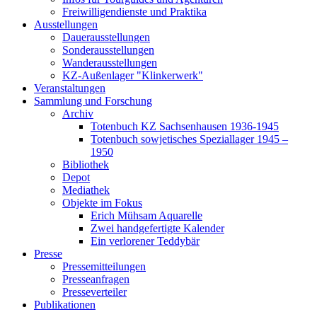
Freiwilligendienste und Praktika
Ausstellungen
Dauerausstellungen
Sonderausstellungen
Wanderausstellungen
KZ-Außenlager "Klinkerwerk"
Veranstaltungen
Sammlung und Forschung
Archiv
Totenbuch KZ Sachsenhausen 1936-1945
Totenbuch sowjetisches Speziallager 1945 –
1950
Bibliothek
Depot
Mediathek
Objekte im Fokus
Erich Mühsam Aquarelle
Zwei handgefertigte Kalender
Ein verlorener Teddybär
Presse
Pressemitteilungen
Presseanfragen
Presseverteiler
Publikationen