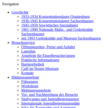
Navigation
Geschichte
1933-1934 Konzentrationslager Oranienburg
1936-1945 Konzentrationslager Sachsenhausen
1945-1950 Sowjetisches Speziallager
1961-1990 Nationale Mahn - und Gedenkstätte
Sachsenhausen
seit 1993 Gedenkstätte und Museum Sachsenhausen
Besuchsservice
Öffnungszeiten, Preise und Anfahrt
Lageplan
Angebote für Einzelbesucher:innen
Praktische Informationen
Barrierefreiheit
Café im Neuen Museum
Kontakt
Bildungsangebote
Führungen
Workshops
Mehrtagesangebote
Vor- und Nachbereitung des Besuchs
Studycamps und Jugendbegegnungen
Internationale Jugendbegegnungsstätte
Infos für Tourguides und Agenturen