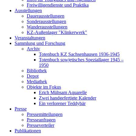
Freiwilligendienste und Praktika
Ausstellungen
Dauerausstellungen
Sonderausstellungen
Wanderausstellungen
KZ-Außenlager "Klinkerwerk"
Veranstaltungen
Sammlung und Forschung
Archiv
Totenbuch KZ Sachsenhausen 1936-1945
Totenbuch sowjetisches Speziallager 1945 –
1950
Bibliothek
Depot
Mediathek
Objekte im Fokus
Erich Mühsam Aquarelle
Zwei handgefertigte Kalender
Ein verlorener Teddybär
Presse
Pressemitteilungen
Presseanfragen
Presseverteiler
Publikationen