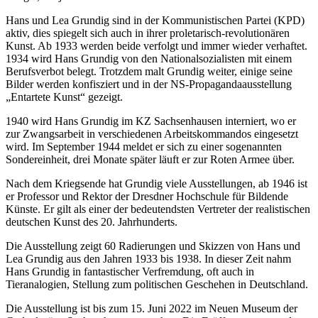
Hans und Lea Grundig sind in der Kommunistischen Partei (KPD)
aktiv, dies spiegelt sich auch in ihrer proletarisch-revolutionären
Kunst. Ab 1933 werden beide verfolgt und immer wieder verhaftet.
1934 wird Hans Grundig von den Nationalsozialisten mit einem
Berufsverbot belegt. Trotzdem malt Grundig weiter, einige seine
Bilder werden konfisziert und in der NS-Propagandaausstellung
„Entartete Kunst“ gezeigt.
1940 wird Hans Grundig im KZ Sachsenhausen interniert, wo er
zur Zwangsarbeit in verschiedenen Arbeitskommandos eingesetzt
wird. Im September 1944 meldet er sich zu einer sogenannten
Sondereinheit, drei Monate später läuft er zur Roten Armee über.
Nach dem Kriegsende hat Grundig viele Ausstellungen, ab 1946 ist
er Professor und Rektor der Dresdner Hochschule für Bildende
Künste. Er gilt als einer der bedeutendsten Vertreter der realistischen
deutschen Kunst des 20. Jahrhunderts.
Die Ausstellung zeigt 60 Radierungen und Skizzen von Hans und
Lea Grundig aus den Jahren 1933 bis 1938. In dieser Zeit nahm
Hans Grundig in fantastischer Verfremdung, oft auch in
Tieranalogien, Stellung zum politischen Geschehen in Deutschland.
Die Ausstellung ist bis zum 15. Juni 2022 im Neuen Museum der