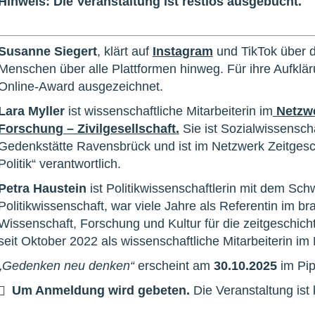
Hinweis: Die Veranstaltung ist restlos ausgebucht.
Susanne Siegert
, klärt auf
Instagram
und TikTok über d
Menschen über alle Plattformen hinweg. Für ihre Aufkl
Online-Award ausgezeichnet.
Lara Myller
ist wissenschaftliche Mitarbeiterin im
Netzwe
Forschung – Zivilgesellschaft.
Sie ist Sozialwissensch
Gedenkstätte Ravensbrück und ist im Netzwerk Zeitgesc
Politik“ verantwortlich.
Petra Haustein
ist Politikwissenschaftlerin mit dem Sc
Politikwissenschaft, war viele Jahre als Referentin im b
Wissenschaft, Forschung und Kultur für die zeitgeschicht
seit Oktober 2022 als wissenschaftliche Mitarbeiterin im
„Gedenken neu denken“
erscheint am
30.10.2025
im Pip
Um Anmeldung wird gebeten.
Die Veranstaltung ist 