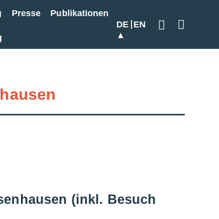
g
Presse
Publikationen
DE
EN
Geben Sie hier
g
hausen
senhausen (inkl. Besuch