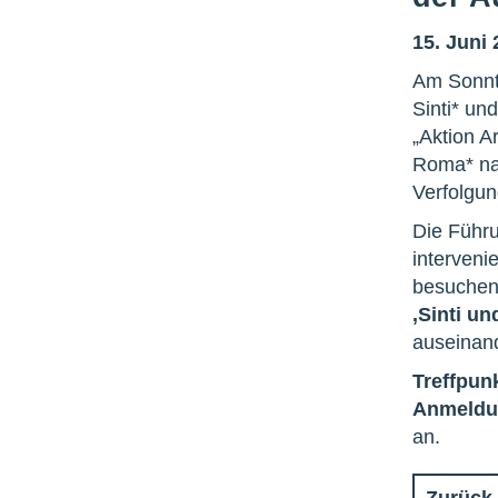
15. Juni 
Am Sonnta
Sinti* un
„Aktion A
Roma* na
Verfolgu
Die Führu
interveni
besuchen
‚Sinti u
auseinand
Treffpun
Anmeldu
an.
Zurück 