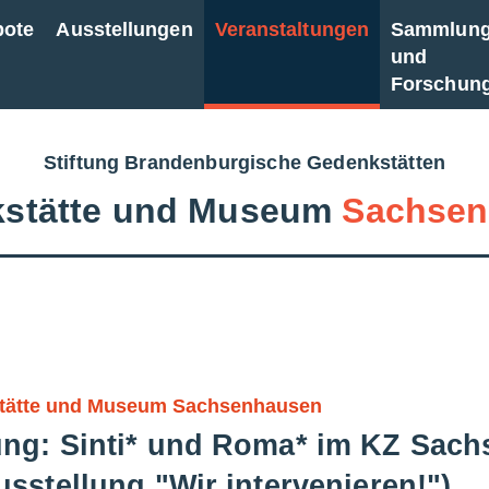
bote
Ausstellungen
Veranstaltungen
Sammlun
und
Forschun
Stiftung Brandenburgische Gedenkstätten
stätte und Museum
Sachsen
tätte und Museum Sachsenhausen
ng: Sinti* und Roma* im KZ Sach
usstellung "Wir intervenieren!")