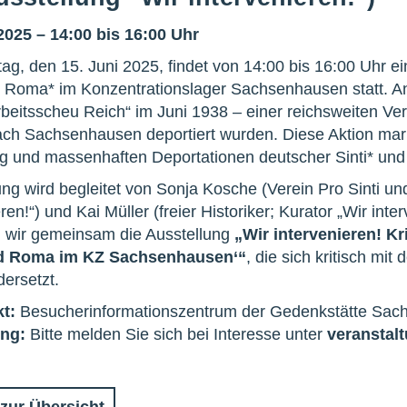
2025 – 14:00 bis 16:00 Uhr
g, den 15. Juni 2025, findet von 14:00 bis 16:00 Uhr e
d Roma* im Konzentrationslager Sachsenhausen statt. An
rbeitsscheu Reich“ im Juni 1938 – einer reichsweiten Ver
ch Sachsenhausen deportiert wurden. Diese Aktion mark
ng und massenhaften Deportationen deutscher Sinti* u
ng wird begleitet von Sonja Kosche (Verein Pro Sinti un
eren!“) und Kai Müller (freier Historiker; Kurator „Wir in
 wir gemeinsam die Ausstellung
„Wir intervenieren! Kr
nd Roma im KZ Sachsenhausen‘“
, die sich kritisch mi
ersetzt.
kt:
Besucherinformationszentrum der Gedenkstätte Sa
ng:
Bitte melden Sie sich bei Interesse unter
veranstal
zur Übersicht