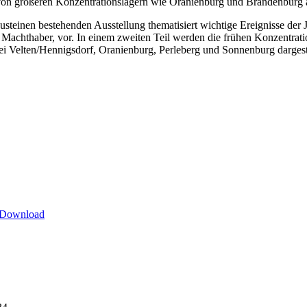
n von größeren Konzentrationslagern wie Oranienburg und Brandenburg 
steinen bestehenden Ausstellung thematisiert wichtige Ereignisse der
n Machthaber, vor. In einem zweiten Teil werden die frühen Konzentrat
Velten/Hennigsdorf, Oranienburg, Perleberg und Sonnenburg dargestell
Download