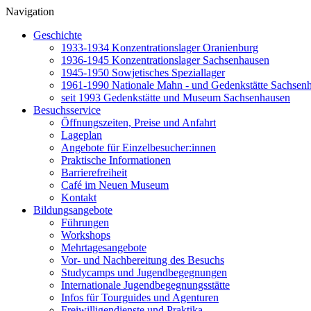
Navigation
Geschichte
1933-1934 Konzentrationslager Oranienburg
1936-1945 Konzentrationslager Sachsenhausen
1945-1950 Sowjetisches Speziallager
1961-1990 Nationale Mahn - und Gedenkstätte Sachsen
seit 1993 Gedenkstätte und Museum Sachsenhausen
Besuchsservice
Öffnungszeiten, Preise und Anfahrt
Lageplan
Angebote für Einzelbesucher:innen
Praktische Informationen
Barrierefreiheit
Café im Neuen Museum
Kontakt
Bildungsangebote
Führungen
Workshops
Mehrtagesangebote
Vor- und Nachbereitung des Besuchs
Studycamps und Jugendbegegnungen
Internationale Jugendbegegnungsstätte
Infos für Tourguides und Agenturen
Freiwilligendienste und Praktika