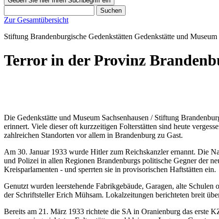
Geben Sie hier Ihren Suchbegriff ein
Suchen
Zur Gesamtübersicht
Stiftung Brandenburgische Gedenkstätten
Gedenkstätte und Museum
Terror in der Provinz Brandenb
Die Gedenkstätte und Museum Sachsenhausen / Stiftung Brandenburgis
erinnert. Viele dieser oft kurzzeitigen Folterstätten sind heute ve
zahlreichen Standorten vor allem in Brandenburg zu Gast.
Am 30. Januar 1933 wurde Hitler zum Reichskanzler ernannt. Die Nati
und Polizei in allen Regionen Brandenburgs politische Gegner der 
Kreisparlamenten - und sperrten sie in provisorischen Haftstätten ein.
Genutzt wurden leerstehende Fabrikgebäude, Garagen, alte Schulen ode
der Schriftsteller Erich Mühsam. Lokalzeitungen berichteten breit üb
Bereits am 21. März 1933 richtete die SA in Oranienburg das erste 