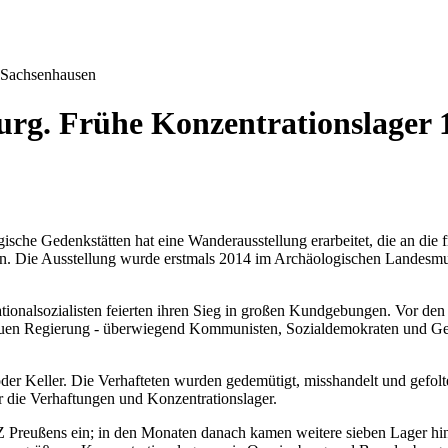
Sachsenhausen
urg. Frühe Konzentrationslager 
che Gedenkstätten hat eine Wanderausstellung erarbeitet, die an die 
rgessen. Die Ausstellung wurde erstmals 2014 im Archäologischen Lande
onalsozialisten feierten ihren Sieg in großen Kundgebungen. Vor den 
neuen Regierung - überwiegend Kommunisten, Sozialdemokraten und Gew
r Keller. Die Verhafteten wurden gedemütigt, misshandelt und gefolter
er die Verhaftungen und Konzentrationslager.
KZ Preußens ein; in den Monaten danach kamen weitere sieben Lager hi