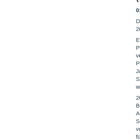
0
D
2
E
P
v
P
J
S
w
2
B
A
S
v
f