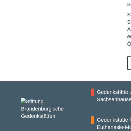
B
S
S
A
e
Ö
Gedenkstätte
Sachsenhaus
Gedenkstätte 
Euthanasie-M