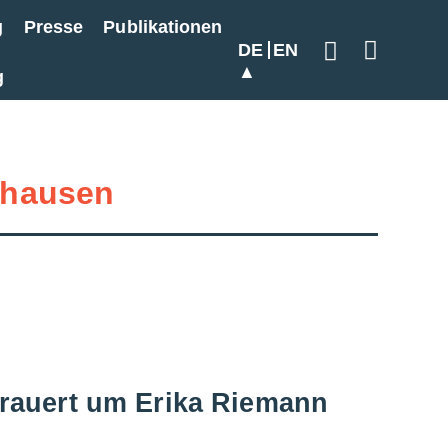
g
Presse
Publikationen
DE
EN
Geben Sie hier
g
hausen
rauert um Erika Riemann