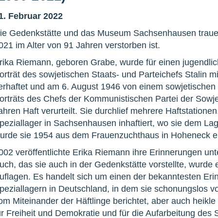
1. Februar 2022
ie Gedenkstätte und das Museum Sachsenhausen trauert 
021 im Alter von 91 Jahren verstorben ist.
rika Riemann, geboren Grabe, wurde für einen jugendlich
orträt des sowjetischen Staats- und Parteichefs Stalin m
erhaftet und am 6. August 1946 von einem sowjetischen 
orträts des Chefs der Kommunistischen Partei der Sowj
ahren Haft verurteilt. Sie durchlief mehrere Haftstation
peziallager in Sachsenhausen inhaftiert, wo sie dem La
urde sie 1954 aus dem Frauenzuchthaus in Hoheneck e
002 veröffentlichte Erika Riemann ihre Erinnerungen unte
uch, das sie auch in der Gedenkstätte vorstellte, wurde e
uflagen. Es handelt sich um einen der bekanntesten Eri
peziallagern in Deutschland, in dem sie schonungslos 
om Miteinander der Häftlinge berichtet, aber auch heikl
ür Freiheit und Demokratie und für die Aufarbeitung des 