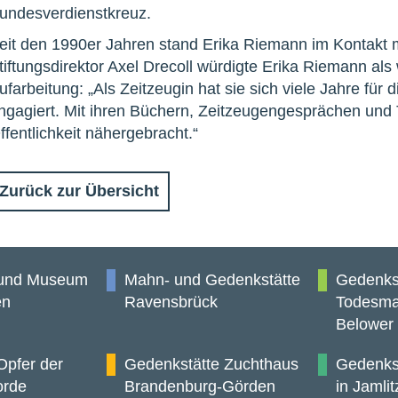
undesverdienstkreuz.
eit den 1990er Jahren stand Erika Riemann im Kontakt 
tiftungsdirektor Axel Drecoll würdigte Erika Riemann als
ufarbeitung: „Als Zeitzeugin hat sie sich viele Jahre für
ngagiert. Mit ihren Büchern, Zeitzeugengesprächen und T
ffentlichkeit nähergebracht.“
Zurück zur Übersicht
 und Museum
Mahn- und Gedenkstätte
Gedenks
en
Ravensbrück
Todesma
Belower
Opfer der
Gedenkstätte Zuchthaus
Gedenkst
orde
Brandenburg-Görden
in Jamlit