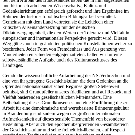
Seit dem Aufbau des Bundeslandes haben die in ihm angesiedelten
und historisch arbeitenden Wissenschafts-, Kultur- und
Gedenkeinrichtungen erfolgreich geforscht und ihre Ergebnisse im
Rahmen der historisch-politischen Bildungsarbeit vermittelt.
Gemeinsam mit dem Land vertreten sie die Leitideen einer
kritischen Auseinandersetzung mit der deutschen
Diktaturvergangenheit, die den Werten der Toleranz und Vielfalt in
europäischer und internationaler Perspektive gerecht wird. Diesen
Weg gilt es auch in geänderten politischen Konstellationen weiter zu
beschreiten. Jeder Form von Fremdenhass und Ausgrenzung von
Minderheiten entschieden entgegenzutreten, halten wir für eine
selbstverständliche Aufgabe auch des Kulturausschusses des
Landtages.
Gerade die wissenschaftliche Aufarbeitung der NS-Verbrechen und
eine von ihr getragene Geschichtskultur, die dem Gedenken an die
Opfer des nationalsozialistischen Regimes großen Stellenwert
beimisst, sind Grundpfeiler unseres friedlichen und auf Respekt und
Vielfalt basierenden gesellschaftlichen Miteinanders. Eine
Beibehaltung dieses Grundkonsenses und eine Fortführung dieser
Arbeit für eine demokratische und wertebasierte Erinnerungskultur
in Brandenburg sind zudem wegen der großen internationalen
Aufmerksamkeit auf dieses sensible Themenfeld von besonderer
Bedeutung. Aber auch den epochenübergreifenden Gesamtbereich
der Geschichtskultur und seine freiheitlich-liberalen, auf Respekt