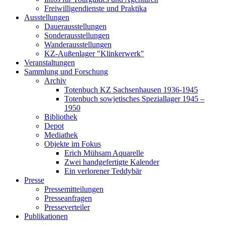
Freiwilligendienste und Praktika
Ausstellungen
Dauerausstellungen
Sonderausstellungen
Wanderausstellungen
KZ-Außenlager "Klinkerwerk"
Veranstaltungen
Sammlung und Forschung
Archiv
Totenbuch KZ Sachsenhausen 1936-1945
Totenbuch sowjetisches Speziallager 1945 –
1950
Bibliothek
Depot
Mediathek
Objekte im Fokus
Erich Mühsam Aquarelle
Zwei handgefertigte Kalender
Ein verlorener Teddybär
Presse
Pressemitteilungen
Presseanfragen
Presseverteiler
Publikationen