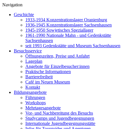
Navigation
Geschichte
1933-1934 Konzentrationslager Oranienburg
1936-1945 Konzentrationslager Sachsenhausen
1945-1950 Sowjetisches Speziallager
1961-1990 Nationale Mahn - und Gedenkstätte
Sachsenhausen
seit 1993 Gedenkstätte und Museum Sachsenhausen
Besuchsservice
Öffnungszeiten, Preise und Anfahrt
Lageplan
Angebote für Einzelbesucher:innen
Praktische Informationen
Barrierefreiheit
Café im Neuen Museum
Kontakt
Bildungsangebote
Führungen
Workshops
Mehrtagesangebote
Vor- und Nachbereitung des Besuchs
Studycamps und Jugendbegegnungen
Internationale Jugendbegegnungsstätte
Infos für Tourguides und Agenturen