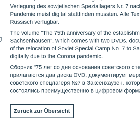
Verlegung des sowjetischen Speziallagers Nr. 7 na
Pandemie meist digital stattfinden mussten. Alle Te
Russisch verfügbar.
The volume "The 75th anniversary of the establishme
g
Sachsenhausen", which comes with two DVDs, docum
of the relocation of Soviet Special Camp No. 7 to 
digitally due to the Corona pandemic.
Сборник "75 лет со дня основания советского сп
прилагаются два диска DVD, документирует мер
советского спецлагеря №7 в Заксенхаузен, кото
состоялись преимущественно в цифровом форма
Zurück zur Übersicht