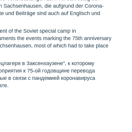
ch Sachsenhausen, die aufgrund der Corona-
xte und Beiträge sind auch auf Englisch und
nt of the Soviet special camp in
ents the events marking the 75th anniversary
Sachsenhausen, most of which had to take place
ецлагеря в Заксенхаузене", к которому
оприятия к 75-ой годовщине перевода
рые в связи с пандемией коронавируса
те.