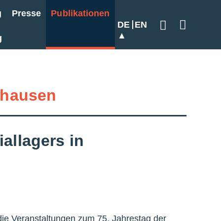
g
Presse
Publikationen
DE
EN
Geben Sie hier
g
hausen
allagers in
ie Veranstaltungen zum 75. Jahrestag der