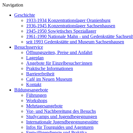
Navigation
Geschichte
1933-1934 Konzentrationslager Oranienburg
1936-1945 Konzentrationslager Sachsenhausen
1945-1950 Sowjetisches Speziallager
1961-1990 Nationale Mahn - und Gedenkstätte Sachsen
seit 1993 Gedenkstätte und Museum Sachsenhausen
Besuchsservice
Öffnungszeiten, Preise und Anfahrt
Lageplan
Angebote für Einzelbesucher:innen
Praktische Informationen
Barrierefreiheit
Café im Neuen Museum
Kontakt
Bildungsangebote
Führungen
Workshops
Mehrtagesangebote
Vor- und Nachbereitung des Besuchs
Studycamps und Jugendbegegnungen
Internationale Jugendbegegnungsstätte
Infos für Tourguides und Agenturen
Freiwilligendienste und Praktika