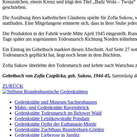
Kreuzstichen, einem Kreuz und trägt den Titel „Badz Wola – Twoja“ [D
geschrieben.
Die Ausübung ihres katholischen Glaubens spielte für Zofia Sukow, w
stattfinden. Eine Mitgefangene erinnerte sich, dass in ihrer Stube j
Die Produktion in der Fabrik wurde Mitte April 1945 eingestellt. R
Tage später am sogenannten Todesmarsch Richtung Norden teilnehm
Ein Eintrag im Gebetbuch markiert diesen Abschnitt. Auf Seite 27 no
Todesmarsch gepflückt hat, liegt noch heute in dem Büchlein.
Zofia Sukow überlebte den Todesmarsch und kehrte nach Warschau z
Gebetbuch von Zofia Czaplicka, geb. Sukow, 1944-45,
Sammlung der
ZURÜCK
Gedenkstätte und Museum Sachsenhausen
Mahn- und Gedenkstätte Ravensbrück
Gedenkstätte Todesmarsch im Belower Wald
Gedenkstätte Leistikowstraße Potsdam
Gedenkstätte Opfer der Euthanasie-Morde
Gedenkstätte Zuchthaus Brandenburg-Görden
Gedenkstätte Lieberose in Jamlitz