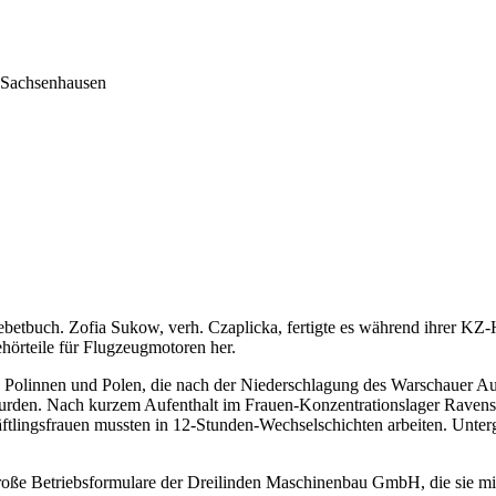
Sachsenhausen
s Gebetbuch. Zofia Sukow, verh. Czaplicka, fertigte es während ihrer
hörteile für Flugzeugmotoren her.
Polinnen und Polen, die nach der Niederschlagung des Warschauer Aufst
wurden. Nach kurzem Aufenthalt im Frauen-Konzentrationslager Raven
tlingsfrauen mussten in 12-Stunden-Wechselschichten arbeiten. Unterg
ße Betriebsformulare der Dreilinden Maschinenbau GmbH, die sie mit 