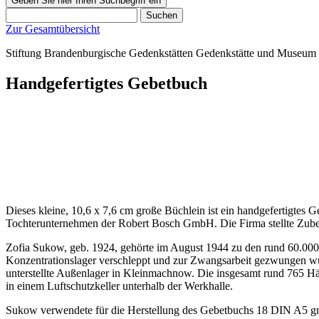
Geben Sie hier Ihren Suchbegriff ein
Suchen
Zur Gesamtübersicht
Stiftung Brandenburgische Gedenkstätten
Gedenkstätte und Museum
Handgefertigtes Gebetbuch
Dieses kleine, 10,6 x 7,6 cm große Büchlein ist ein handgefertigte
Tochterunternehmen der Robert Bosch GmbH. Die Firma stellte Zube
Zofia Sukow, geb. 1924, gehörte im August 1944 zu den rund 60.000 
Konzentrationslager verschleppt und zur Zwangsarbeit gezwungen 
unterstellte Außenlager in Kleinmachnow. Die insgesamt rund 765 Häf
in einem Luftschutzkeller unterhalb der Werkhalle.
Sukow verwendete für die Herstellung des Gebetbuchs 18 DIN A5 gro