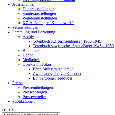
Ausstellungen
Dauerausstellungen
Sonderausstellungen
Wanderausstellungen
KZ-Außenlager "Klinkerwerk"
Veranstaltungen
Sammlung und Forschung
Archiv
Totenbuch KZ Sachsenhausen 1936-1945
Totenbuch sowjetisches Speziallager 1945 – 1950
Bibliothek
Depot
Mediathek
Objekte im Fokus
Erich Mühsam Aquarelle
Zwei handgefertigte Kalender
Ein verlorener Teddybär
Presse
Pressemitteilungen
Presseanfragen
Presseverteiler
Publikationen
DE
EN